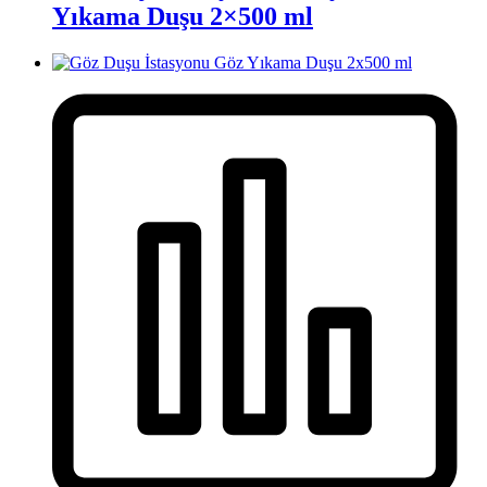
Yıkama Duşu 2×500 ml