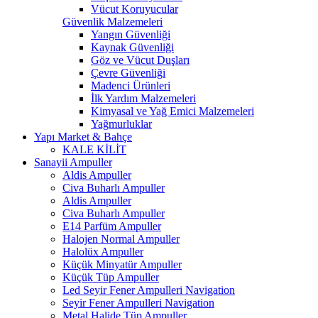
Vücut Koruyucular
Güvenlik Malzemeleri
Yangın Güvenliği
Kaynak Güvenliği
Göz ve Vücut Duşları
Çevre Güvenliği
Madenci Ürünleri
İlk Yardım Malzemeleri
Kimyasal ve Yağ Emici Malzemeleri
Yağmurluklar
Yapı Market & Bahçe
KALE KİLİT
Sanayii Ampuller
Aldis Ampuller
Civa Buharlı Ampuller
Aldis Ampuller
Civa Buharlı Ampuller
E14 Parfüm Ampuller
Halojen Normal Ampuller
Halolüx Ampuller
Küçük Minyatür Ampuller
Küçük Tüp Ampuller
Led Seyir Fener Ampulleri Navigation
Seyir Fener Ampulleri Navigation
Metal Halide Tüp Ampuller