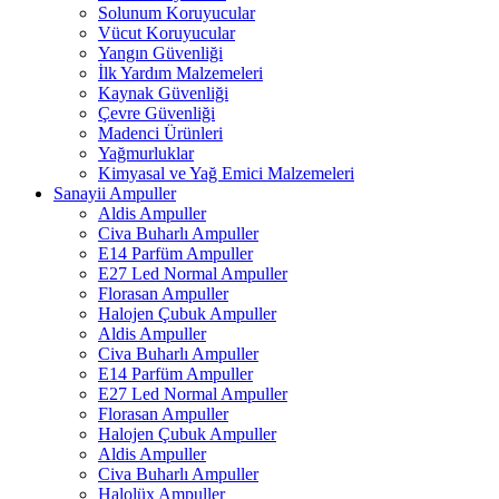
Solunum Koruyucular
Vücut Koruyucular
Yangın Güvenliği
İlk Yardım Malzemeleri
Kaynak Güvenliği
Çevre Güvenliği
Madenci Ürünleri
Yağmurluklar
Kimyasal ve Yağ Emici Malzemeleri
Sanayii Ampuller
Aldis Ampuller
Civa Buharlı Ampuller
E14 Parfüm Ampuller
E27 Led Normal Ampuller
Florasan Ampuller
Halojen Çubuk Ampuller
Aldis Ampuller
Civa Buharlı Ampuller
E14 Parfüm Ampuller
E27 Led Normal Ampuller
Florasan Ampuller
Halojen Çubuk Ampuller
Aldis Ampuller
Civa Buharlı Ampuller
Halolüx Ampuller